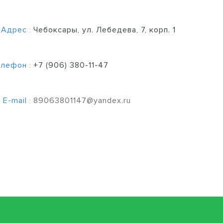
Адрес
Чебоксары, ул. Лебедева, 7, корп. 1
:
елефон
+7 (906) 380-11-47
:
E-mail
89063801147@yandex.ru
: